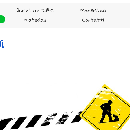
Salta menù
Diventare IdRC
▼
Modulistica
▼
Materiali
▼
Contatti
▼
i